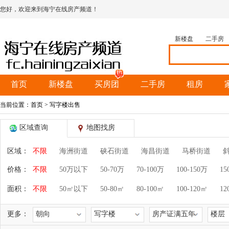
您好，欢迎来到海宁在线房产频道！
新楼盘
二手房
首页
新楼盘
买房团
二手房
租房
当前位置：
首页
> 写字楼出售
区域查询
地图找房
区域：
不限
海洲街道
硖石街道
海昌街道
马桥街道
价格：
不限
50万以下
50-70万
70-100万
100-150万
15
面积：
不限
50㎡以下
50-80㎡
80-100㎡
100-120㎡
12
更多：
朝向
写字楼
房产证满五年
楼层