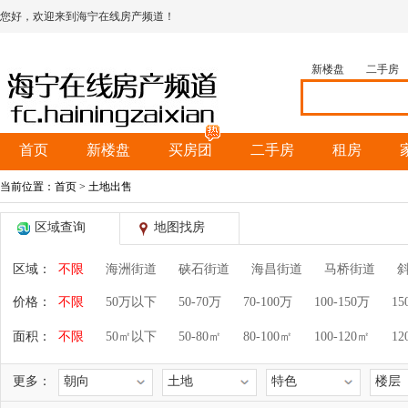
您好，欢迎来到海宁在线房产频道！
新楼盘
二手房
首页
新楼盘
买房团
二手房
租房
当前位置：
首页
> 土地出售
区域查询
地图找房
区域：
不限
海洲街道
硖石街道
海昌街道
马桥街道
价格：
不限
50万以下
50-70万
70-100万
100-150万
15
面积：
不限
50㎡以下
50-80㎡
80-100㎡
100-120㎡
12
更多：
朝向
土地
特色
楼层