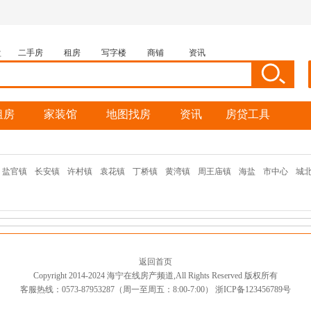
盘
二手房
租房
写字楼
商铺
资讯
租房
家装馆
地图找房
资讯
房贷工具
盐官镇
长安镇
许村镇
袁花镇
丁桥镇
黄湾镇
周王庙镇
海盐
市中心
城
返回首页
Copyright 2014-2024 海宁在线房产频道,All Rights Reserved 版权所有
客服热线：0573-87953287（周一至周五：8:00-7:00）
浙ICP备123456789号