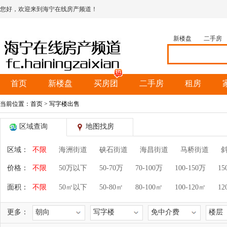
您好，欢迎来到海宁在线房产频道！
新楼盘
二手房
首页
新楼盘
买房团
二手房
租房
当前位置：
首页
> 写字楼出售
区域查询
地图找房
区域：
不限
海洲街道
硖石街道
海昌街道
马桥街道
价格：
不限
50万以下
50-70万
70-100万
100-150万
15
面积：
不限
50㎡以下
50-80㎡
80-100㎡
100-120㎡
12
更多：
朝向
写字楼
免中介费
楼层