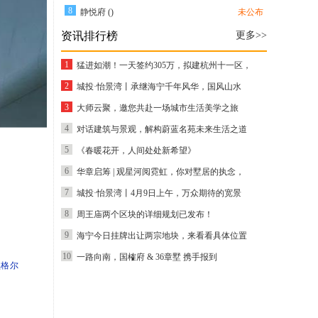
8
静悦府 ()
未公布
资讯排行榜
更多>>
1
猛进如潮！一天签约305万，拟建杭州十一区，
2
城投·怡景湾丨承继海宁千年风华，国风山水
3
大师云聚，邀您共赴一场城市生活美学之旅
4
对话建筑与景观，解构蔚蓝名苑未来生活之道
5
《春暖花开，人间处处新希望》
6
华章启筹 | 观星河阅霓虹，你对墅居的执念，
7
城投·怡景湾丨4月9日上午，万众期待的宽景
8
周王庙两个区块的详细规划已发布！
9
海宁今日挂牌出让两宗地块，来看看具体位置
10
一路向南，国榷府 & 36章墅 携手报到
黑格尔