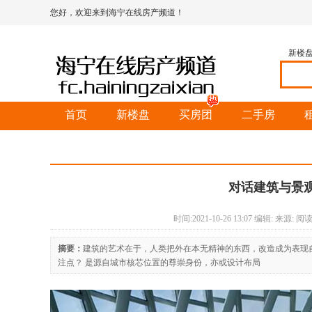
您好，欢迎来到海宁在线房产频道！
新楼
首页
新楼盘
买房团
二手房
对话建筑与景
时间:2021-10-26 13:07 编辑: 来源:
阅读:
摘要：
建筑的艺术在于，人类把外在本无精神的东西，改造成为表现
注点？ 是源自城市核芯位置的尊崇身份，亦或设计布局