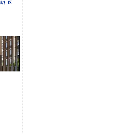
，
观社区