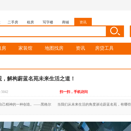
盘
二手房
租房
写字楼
商铺
资讯
租房
家装馆
地图找房
资讯
房贷工具
观，解构蔚蓝名苑未来生活之道！
5042
扫一扫，手机访问
自己精神的一种创造。——黑格尔 当我们从未来生活的角度谈论蔚蓝名苑，有哪些