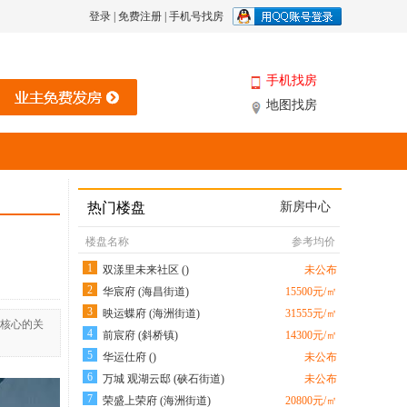
登录
|
免费注册
|
手机号找房
手机找房
地图找房
热门楼盘
新房中心
楼盘名称
参考均价
1
双漾里未来社区 ()
未公布
2
华宸府 (海昌街道)
15500元/㎡
3
映运蝶府 (海洲街道)
31555元/㎡
核心的关
4
前宸府 (斜桥镇)
14300元/㎡
5
华运仕府 ()
未公布
6
万城 观湖云邸 (硖石街道)
未公布
7
荣盛上荣府 (海洲街道)
20800元/㎡