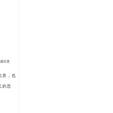
立面示意
气质，也
式的思