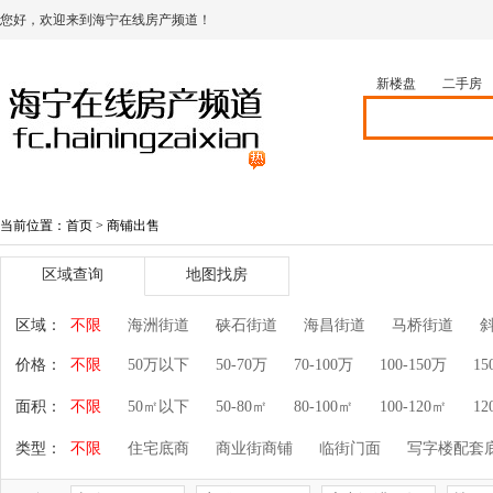
您好，欢迎来到海宁在线房产频道！
新楼盘
二手房
首页
新楼盘
买房团
二手房
租房
当前位置：
首页
> 商铺出售
区域查询
地图找房
区域：
不限
海洲街道
硖石街道
海昌街道
马桥街道
价格：
不限
50万以下
50-70万
70-100万
100-150万
15
面积：
不限
50㎡以下
50-80㎡
80-100㎡
100-120㎡
12
类型：
不限
住宅底商
商业街商铺
临街门面
写字楼配套