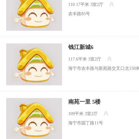
110.17平米
3室2厅
农丰路85号
钱江新城6
117.6平米
3室2厅
海宁市农丰路与新苑路交叉口北150
南苑一里 5楼
109平米
3室2厅
海宁市园丁路11号