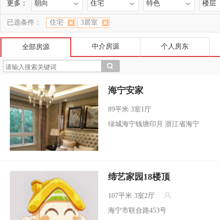
更多：
朝向
住宅
特色
楼层
已选条件：
住宅
3居室
中介房源
个人房东
全部房源
海宁安家
89平米
3室1厅
绿城海宁钱塘印月 浙江省海宁
缔艺家园18楼顶
107平米
3室2厅
海宁市联合路453号