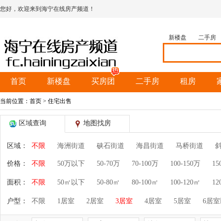
您好，欢迎来到海宁在线房产频道！
新楼盘
二手房
首页
新楼盘
买房团
二手房
租房
当前位置：
首页
> 住宅出售
区域查询
地图找房
区域：
不限
海洲街道
硖石街道
海昌街道
马桥街道
价格：
不限
50万以下
50-70万
70-100万
100-150万
15
面积：
不限
50㎡以下
50-80㎡
80-100㎡
100-120㎡
12
户型：
不限
1居室
2居室
3居室
4居室
5居室
6居