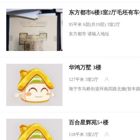
东方都市6楼3室2厅毛坯有车位
95平米
6层(共19层) 3室2厅
东方都市 请输入地址
华鸿万墅 3楼
127平米
3室2厅
海宁市马桥街道环南四路北侧(智丰路
百合星辉苑5+楼
118平米
3室2厅