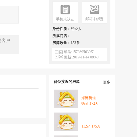
邮箱未绑定
手机未认证
身份性质：
经经人
所属门店：
房客户
房源数量：
153条
编号:1573695630f7
更新:2019-11-14 09:40
价位接近的房源
更多
海洲街道
86㎡,172万
112㎡,175万