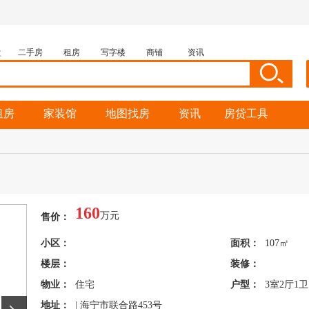
盘
二手房
租房
写字楼
商铺
资讯
租房
家装馆
地图找房
资讯
房贷工具
160
万元
售价：
小区：
面积：
107㎡
楼层：
装修：
物业：
住宅
户型：
3室2厅1卫
地址：
| 海宁市联合路453号