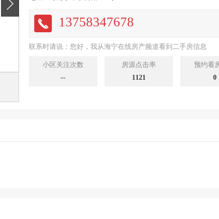
13758347678
联系时请说：您好，我从海宁在线房产频道看到二手房信息
小区关注次数
房源点击率
预约看
--
1121
0