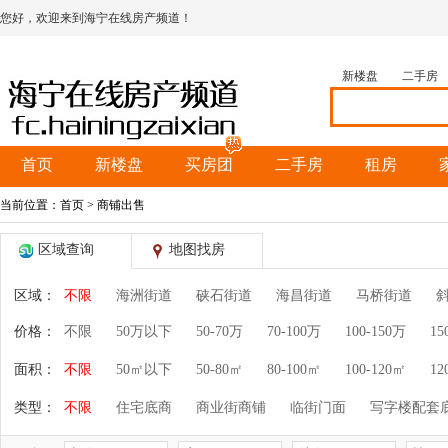
您好，欢迎来到海宁在线房产频道！
新楼盘
二手房
首页
新楼盘
买房团
二手房
租房
当前位置：
首页
> 商铺出售
区域查询
地图找房
区域：
不限
海洲街道
硖石街道
海昌街道
马桥街道
价格：
不限
50万以下
50-70万
70-100万
100-150万
15
面积：
不限
50㎡以下
50-80㎡
80-100㎡
100-120㎡
12
类型：
不限
住宅底商
商业街商铺
临街门面
写字楼配套