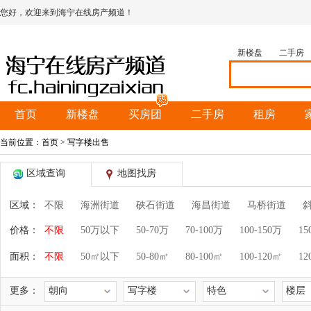
您好，欢迎来到海宁在线房产频道！
新楼盘
二手房
首页
新楼盘
买房团
二手房
租房
当前位置：
首页
> 写字楼出售
区域查询
地图找房
区域：
不限
海洲街道
硖石街道
海昌街道
马桥街道
价格：
不限
50万以下
50-70万
70-100万
100-150万
15
面积：
不限
50㎡以下
50-80㎡
80-100㎡
100-120㎡
12
更多：
朝向
写字楼
特色
楼层