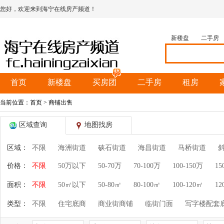
您好，欢迎来到海宁在线房产频道！
新楼盘
二手房
首页
新楼盘
买房团
二手房
租房
当前位置：
首页
> 商铺出售
区域查询
地图找房
区域：
不限
海洲街道
硖石街道
海昌街道
马桥街道
价格：
不限
50万以下
50-70万
70-100万
100-150万
15
面积：
不限
50㎡以下
50-80㎡
80-100㎡
100-120㎡
12
类型：
不限
住宅底商
商业街商铺
临街门面
写字楼配套