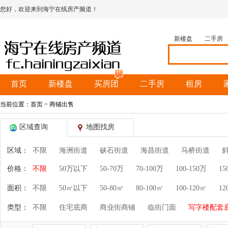
您好，欢迎来到海宁在线房产频道！
新楼盘
二手房
首页
新楼盘
买房团
二手房
租房
当前位置：
首页
> 商铺出售
区域查询
地图找房
区域：
不限
海洲街道
硖石街道
海昌街道
马桥街道
价格：
不限
50万以下
50-70万
70-100万
100-150万
15
面积：
不限
50㎡以下
50-80㎡
80-100㎡
100-120㎡
12
类型：
不限
住宅底商
商业街商铺
临街门面
写字楼配套