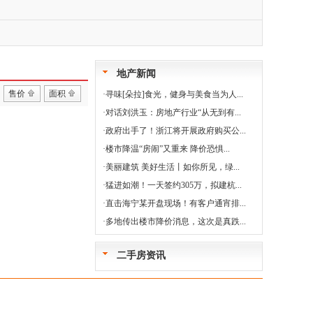
地产新闻
售价
面积
·
寻味[朵拉]食光，健身与美食当为人...
·
对话刘洪玉：房地产行业“从无到有...
·
政府出手了！浙江将开展政府购买公...
·
楼市降温“房闹”又重来 降价恐惧...
·
美丽建筑 美好生活丨如你所见，绿...
·
猛进如潮！一天签约305万，拟建杭...
·
直击海宁某开盘现场！有客户通宵排...
·
多地传出楼市降价消息，这次是真跌...
二手房资讯