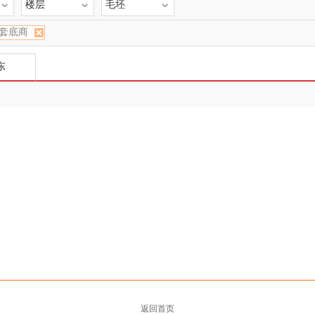
楼层
毛坯
套底商
东
返回首页