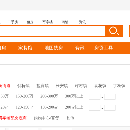
盘
二手房
租房
写字楼
商铺
资讯
租房
家装馆
地图找房
资讯
房贷工具
桥街道
斜桥镇
盐官镇
长安镇
许村镇
袁花镇
丁桥镇
150万
150-200万
200-300万
300万以上
-
120㎡
120-150㎡
150-200㎡
200㎡以上
-
写字楼配套底商
购物中心/百货
其他