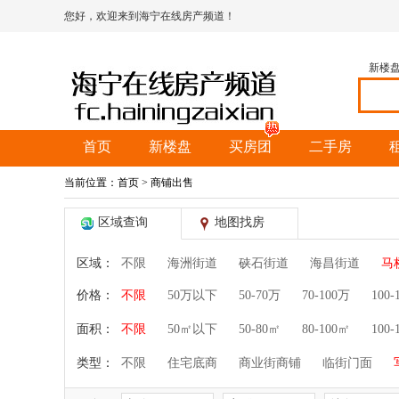
您好，欢迎来到海宁在线房产频道！
新楼
首页
新楼盘
买房团
二手房
当前位置：
首页
> 商铺出售
区域查询
地图找房
区域：
不限
海洲街道
硖石街道
海昌街道
马
价格：
不限
50万以下
50-70万
70-100万
100-
面积：
不限
50㎡以下
50-80㎡
80-100㎡
100-
类型：
不限
住宅底商
商业街商铺
临街门面