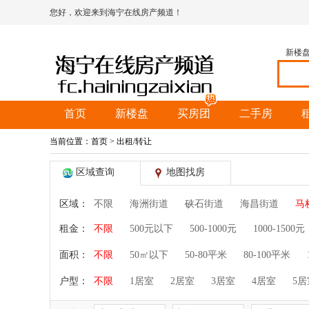
您好，欢迎来到海宁在线房产频道！
新楼
首页
新楼盘
买房团
二手房
当前位置：
首页
> 出租/转让
区域查询
地图找房
区域：
不限
海洲街道
硖石街道
海昌街道
马
租金：
不限
500元以下
500-1000元
1000-1500元
面积：
不限
50㎡以下
50-80平米
80-100平米
户型：
不限
1居室
2居室
3居室
4居室
5居