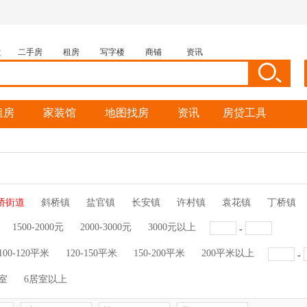
盘
二手房
租房
写字楼
商铺
资讯
租房
家装馆
地图找房
资讯
房贷工具
桥街道
斜桥镇
盐官镇
长安镇
许村镇
袁花镇
丁桥镇
1500-2000元
2000-3000元
3000元以上
-
100-120平米
120-150平米
150-200平米
200平米以上
-
室
6居室以上