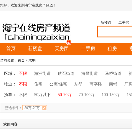
您好，欢迎来到海宁在线房产频道！
新楼盘
二手房
首页
新楼盘
买房团
二手房
租房
当前位置：
首页
> 求购
区域：
不限
海洲街道
硖石街道
海昌街道
马桥街道
物业：
不限
住宅
公寓/住宅
别墅
写字楼
商铺
厂
预算：
不限
50万以下
50-70万
70-100万
100-150万
15
已选条件：
50万-70万
求购内容