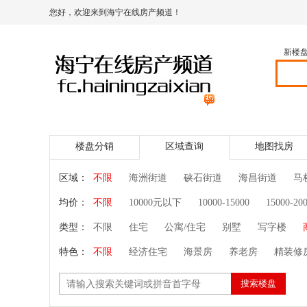
您好，欢迎来到海宁在线房产频道！
新楼
首页
新楼盘
买房团
二手房
楼盘分销
区域查询
地图找房
区域：
不限
海洲街道
硖石街道
海昌街道
马
均价：
不限
10000元以下
10000-15000
15000-20
类型：
不限
住宅
公寓/住宅
别墅
写字楼
特色：
不限
经济住宅
海景房
养老房
精装修