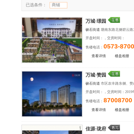
已选条件：
商铺
万城·璟园
硖石街道
塘南东路北侧碧云路
开盘时间：，交房时间：
0573-8700
售楼电话：
查看详情
楼盘相册
万城·赞园
硖石街道
市区农丰路东侧、赞
开盘时间：，交房时间：2019
87008700
售楼电话：
查看详情
楼盘相册
佳源·珑府