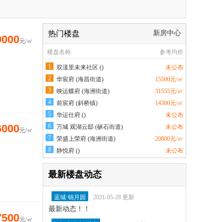
热门楼盘
新房中心
9000
元/㎡
楼盘名称
参考均价
1
双漾里未来社区 ()
未公布
2
华宸府 (海昌街道)
15500元/㎡
3
映运蝶府 (海洲街道)
31555元/㎡
4
前宸府 (斜桥镇)
14300元/㎡
5
华运仕府 ()
未公布
6000
6
万城 观湖云邸 (硖石街道)
未公布
元/㎡
7
荣盛上荣府 (海洲街道)
20800元/㎡
8
静悦府 ()
未公布
最新楼盘动态
蓝城·锦月园
2021-05-28 更新
最新动态！！
7500
元/㎡