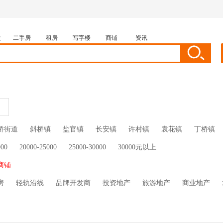
盘
二手房
租房
写字楼
商铺
资讯
租房
家装馆
地图找房
资讯
房贷工具
桥街道
斜桥镇
盐官镇
长安镇
许村镇
袁花镇
丁桥镇
000
20000-25000
25000-30000
30000元以上
商铺
房
轻轨沿线
品牌开发商
投资地产
旅游地产
商业地产