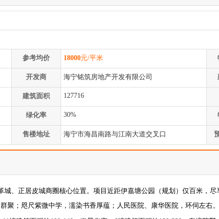
参考均价
18000
元/平米
开发商
海宁铭筑房地产开发有限公司
127716
建筑面积
30%
绿化率
售楼地址
海宁市海昌南路与江南大道交叉口
皮革城、正居皮城商圈核心位置。项目近距伊嘉塘公园（规划）仅百米，尽
套群聚；咫尺紫微中学，濡染书香厚蕴；人民医院、康华医院，环伺左右