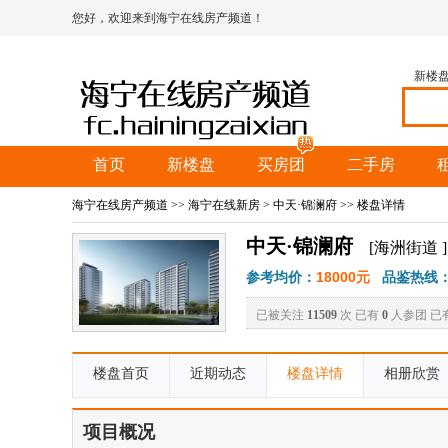
您好，欢迎来到海宁在线房产频道！
新楼
首页
新楼盘
买房团
二手房
海宁在线房产频道
>>
海宁在线新房
>
中天·锦澜府
>> 楼盘详情
中天·锦澜府
[海洲街道 ]
参考均价：
18000元
品鉴热线
已被关注
11509
次 已有
0
人参团 已
楼盘首页
近期动态
楼盘详情
相册欣赏
项目概况