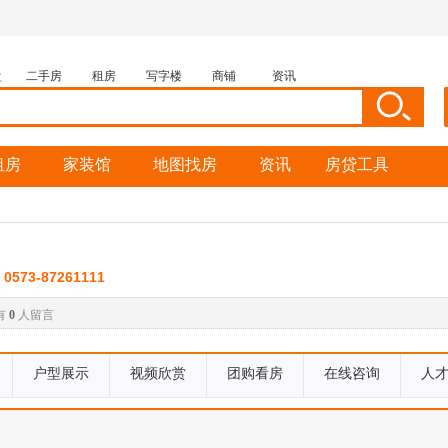
盘
二手房
租房
写字楼
商铺
资讯
租房
家装馆
地图找房
资讯
房贷工具
：
0573-87261111
有
0
人留言
户型展示
视频欣赏
团购看房
在线咨询
人