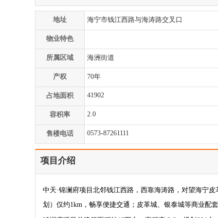
地址
海宁市钱江西路与海涛路交叉口
物业特色
所属区域
海洲街道
产权
70年
41902
占地面积
2.0
容积率
0573-87261111
售楼电话
项目介绍
中天
·锦澜府项目北邻钱江西路，西靠海涛路，对望海宁
划）仅约
1km，畅享便捷交通；皮革城、银泰城等商业配