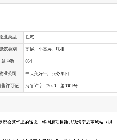
物业类型
住宅
建筑类别
高层、小高层、联排
664
总户数
物业公司
中天美好生活服务集团
预售许可证
海售许字（2020）第0001号
享都会繁华里的谧境；锦澜府项目距城轨海宁皮革城站（规
。