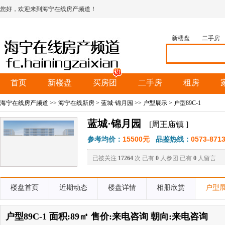
您好，欢迎来到海宁在线房产频道！
新楼盘
二手房
首页
新楼盘
买房团
二手房
租房
海宁在线房产频道
>>
海宁在线新房
>
蓝城·锦月园
>>
户型展示
> 户型89C-1
蓝城·锦月园
[周王庙镇 ]
参考均价：
15500元
品鉴热线：
0573-871
已被关注
17264
次 已有
0
人参团 已有
0
人留言
楼盘首页
近期动态
楼盘详情
相册欣赏
户型
户型89C-1 面积:89㎡ 售价:来电咨询 朝向:来电咨询