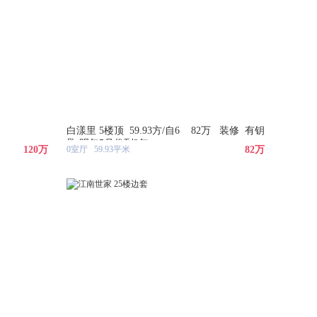
白漾里 5楼顶 59.93方/自6 82万 装修 有钥
匙 明年5月份到2年
120万
0室厅 59.93平米
82万