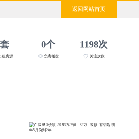
返回网站首页
7套
0个
1198次
出租房源
负责楼盘
关注次数