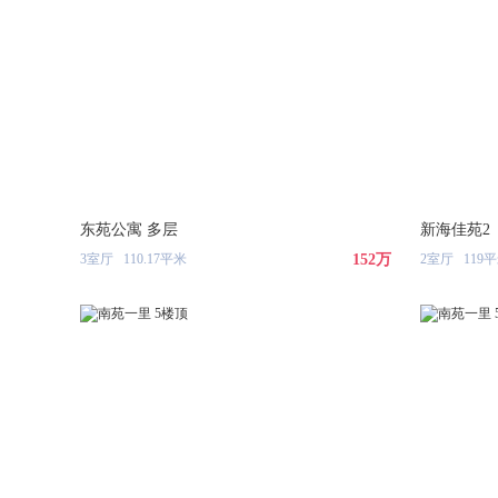
东苑公寓 多层
新海佳苑2
3室厅 110.17平米
152万
2室厅 119