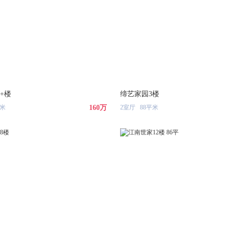
+楼
缔艺家园3楼
平米
160万
2室厅 88平米