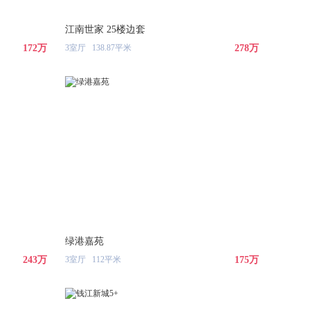
江南世家 25楼边套
172万
3室厅 138.87平米
278万
绿港嘉苑
243万
3室厅 112平米
175万