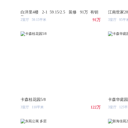
白洋里4楼 2-1 59.15/2.5 装修 91万 有钥
江南世家2
匙
2室厅 59.15平米
91万
3室厅 95平
卡森桂花园5/8
卡森华庭
3室厅 110平米
122万
3室厅 125