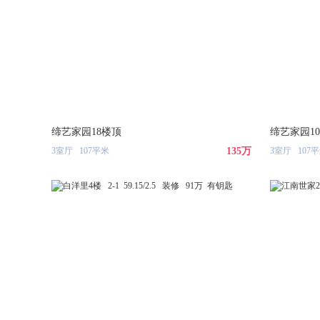
缔艺家园18楼顶
缔艺家园10
3室厅 107平米
135万
3室厅 107