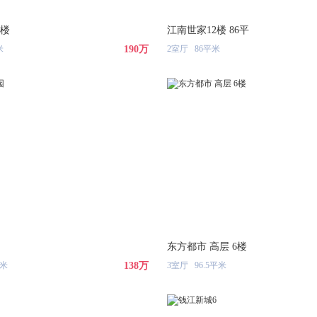
8楼
江南世家12楼 86平
米
190万
2室厅 86平米
园
东方都市 高层 6楼
平米
138万
3室厅 96.5平米